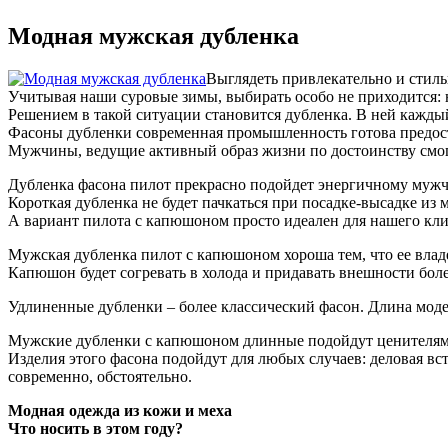
Модная мужская дубленка
Выглядеть привлекательно и стиль
Учитывая наши суровые зимы, выбирать особо не приходится: н
Решением в такой ситуации становится дубленка. В ней каждый
Фасоны дубленки современная промышленность готова предост
Мужчины, ведущие активный образ жизни по достоинству смог
Дубленка фасона пилот прекрасно подойдет энергичному мужч
Короткая дубленка не будет пачкаться при посадке-высадке из
А вариант пилота с капюшоном просто идеален для нашего кли
Мужская дубленка пилот с капюшоном хороша тем, что ее владе
Капюшон будет согревать в холода и придавать внешности бол
Удлиненные дубленки – более классический фасон. Длина модел
Мужские дубленки с капюшоном длинные подойдут ценителям уд
Изделия этого фасона подойдут для любых случаев: деловая встр
современно, обстоятельно.
Модная одежда из кожи и меха
Что носить в этом году?