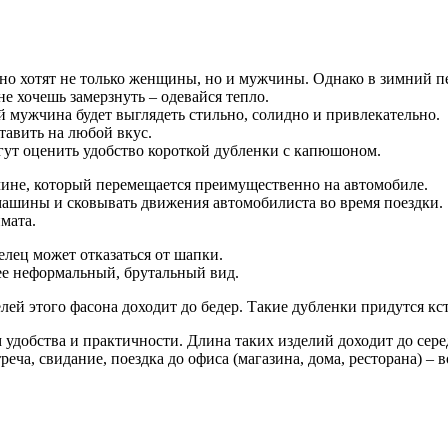
но хотят не только женщины, но и мужчины. Однако в зимний пер
е хочешь замерзнуть – одевайся тепло.
 мужчина будет выглядеть стильно, солидно и привлекательно.
авить на любой вкус.
ут оценить удобство короткой дубленки с капюшоном.
ине, который перемещается преимущественно на автомобиле.
 машины и сковывать движения автомобилиста во время поездки.
мата.
лец может отказаться от шапки.
ее неформальный, брутальный вид.
ей этого фасона доходит до бедер. Такие дубленки придутся кс
обства и практичности. Длина таких изделий доходит до серед
еча, свидание, поездка до офиса (магазина, дома, ресторана) – 