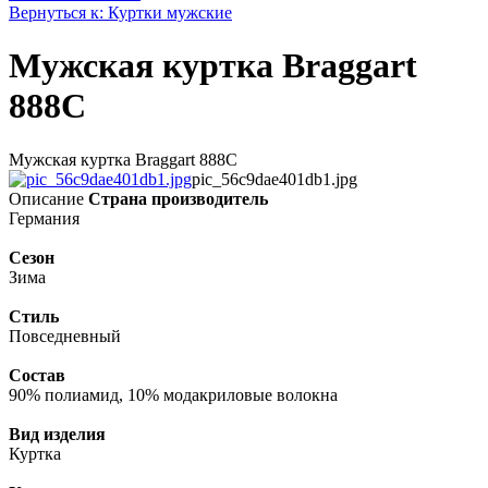
Вернуться к: Куртки мужские
Мужская куртка Braggart
888C
Мужская куртка Braggart 888C
pic_56c9dae401db1.jpg
Описание
Страна производитель
Германия
Сезон
Зима
Стиль
Повседневный
Состав
90% полиамид, 10% модакриловые волокна
Вид изделия
Куртка