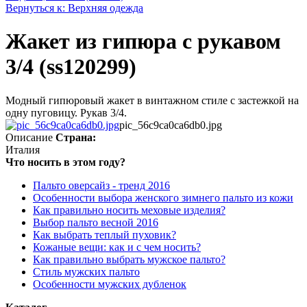
Вернуться к: Верхняя одежда
Жакет из гипюра с рукавом
3/4 (ss120299)
Модный гипюровый жакет в винтажном стиле с застежкой на
одну пуговицу. Рукав 3/4.
pic_56c9ca0ca6db0.jpg
Описание
Страна:
Италия
Что носить в этом году?
Пальто оверсайз - тренд 2016
Особенности выбора женского зимнего пальто из кожи
Как правильно носить меховые изделия?
Выбор пальто весной 2016
Как выбрать теплый пуховик?
Кожаные вещи: как и с чем носить?
Как правильно выбрать мужское пальто?
Стиль мужских пальто
Особенности мужских дубленок